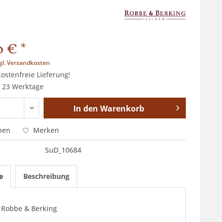
 € *
gl. Versandkosten
stenfreie Lieferung!
t 23 Werktage
In den
Warenkorb
hen
Merken
SuD_10684
e
Beschreibung
 Robbe & Berking