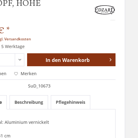
OPF, HÖHE
€ *
gl. Versandkosten
t 5 Werktage
In den
Warenkorb
hen
Merken
SuD_10673
e
Beschreibung
Pflegehinweis
l: Aluminium vernickelt
31 cm