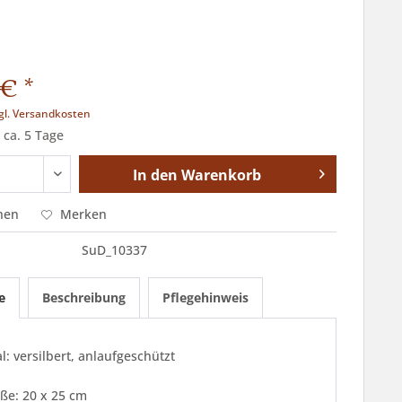
€ *
gl. Versandkosten
 ca. 5 Tage
In den
Warenkorb
hen
Merken
SuD_10337
e
Beschreibung
Pflegehinweis
l: versilbert, anlaufgeschützt
ße: 20 x 25 cm