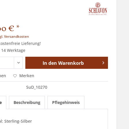
00 € *
gl. Versandkosten
stenfreie Lieferung!
t 14 Werktage
In den
Warenkorb
hen
Merken
SuD_10270
e
Beschreibung
Pflegehinweis
l: Sterling-Silber