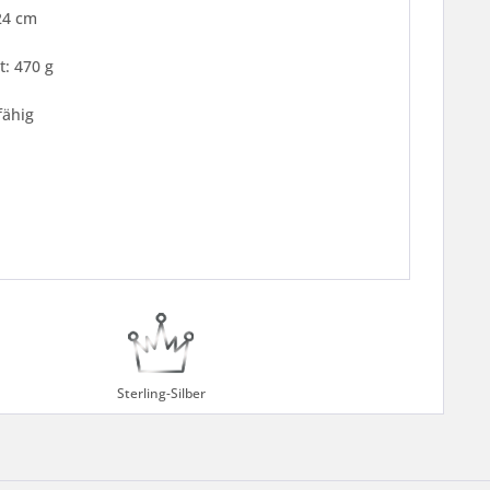
24 cm
: 470 g
fähig
Sterling-Silber