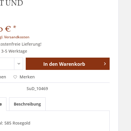
OT UND
0 € *
gl. Versandkosten
stenfreie Lieferung!
t 3-5 Werktage
In den
Warenkorb
hen
Merken
SuD_10469
e
Beschreibung
l: 585 Rosegold