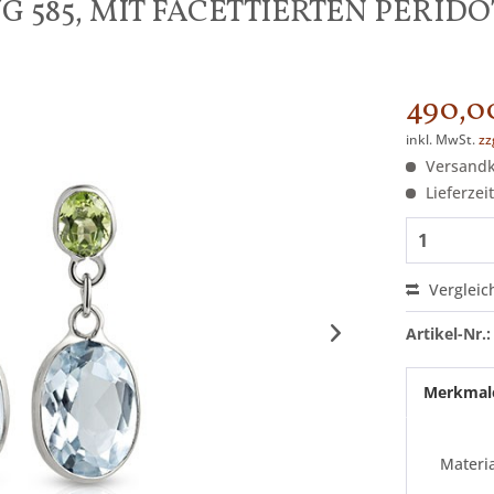
 585, MIT FACETTIERTEN PERID
490,0
inkl. MwSt.
zz
Versandko
Lieferzei
Vergleic
Artikel-Nr.:
Merkmal
Materia