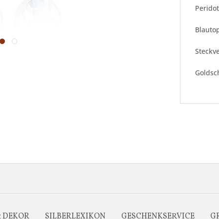
Peridot
Blautop
Steckv
Goldsc
& DEKOR
SILBERLEXIKON
GESCHENKSERVICE
G