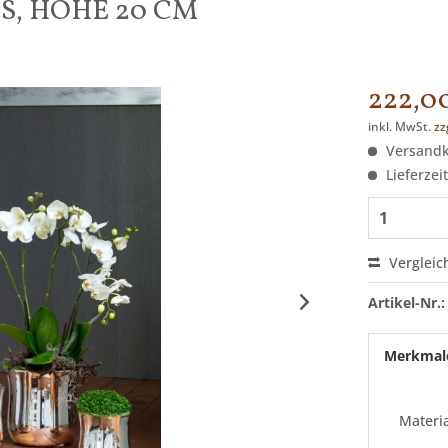
S, HÖHE 20 CM
222,00
inkl. MwSt.
zz
Versandko
Lieferzeit
Vergleic
Artikel-Nr.:
Merkmal
Materia