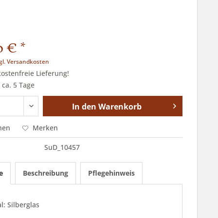
 € *
gl. Versandkosten
stenfreie Lieferung!
 ca. 5 Tage
In den
Warenkorb
hen
Merken
SuD_10457
e
Beschreibung
Pflegehinweis
l: Silberglas